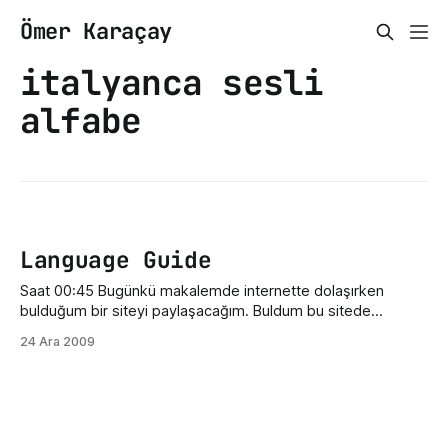
Ömer Karaçay
italyanca sesli
alfabe
Language Guide
Saat 00:45 Bugünkü makalemde internette dolaşırken
bulduğum bir siteyi paylaşacağım. Buldum bu sitede
İngilizce kelimeleri resimli, sesli ve yazı biçiminde görmeniz
24 Ara 2009
mümkün. Kategorilere ayrılmış olması da ayrı bir güzel
olmuş. Bu sitede sadece İngilizce değil 8 çeşit dil seçeneği
mevcut. Bunlardan birkaçı İngilizce, Almanca, Fransızca,
İtalyanca ve Rusça. Kategoriye