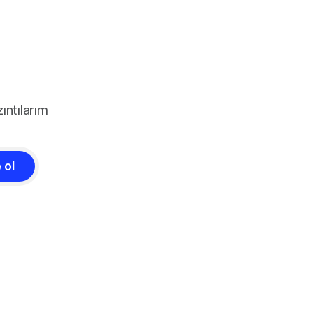
ıntılarım
 ol