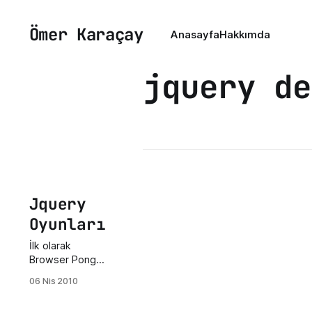
Ömer Karaçay
Anasayfa
Hakkımda
jquery de
Jquery
Oyunları
İlk olarak
Browser Pong
oyununu
06 Nis 2010
tanıtayım. Bu
oyun 2 kişi ile