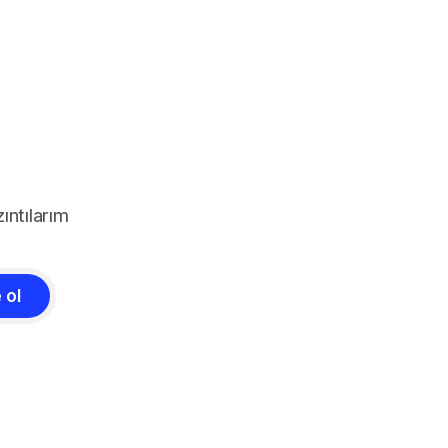
ıntılarım
 ol