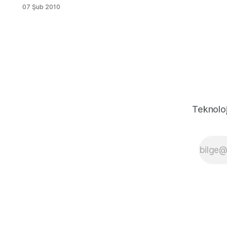
hakaret” ettiği
07 Şub 2010
iddiasıyla
hakkında dava
açılan bir kişi,
bin 500 lira
para cezasına
mahkum edildi.
Ordu 2. Sulh
Ceza
Mahkemesi’nde
görülen
Teknoloj
davada, M.A.
(40) adlı şahsa
karşı SMS ve
MSN yoluyla
hakaret ettiği
iddiasıyla 3
aydan 2 yıla
kadar hapis
istemiyle
tutuksuz
yargılanan H.