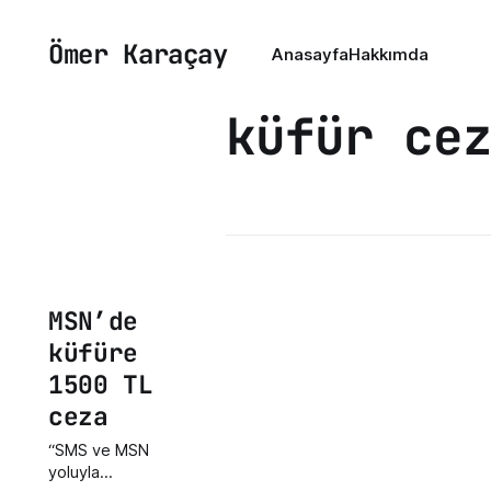
Ömer Karaçay
Anasayfa
Hakkımda
küfür ce
MSN’de
küfüre
1500 TL
ceza
“SMS ve MSN
yoluyla