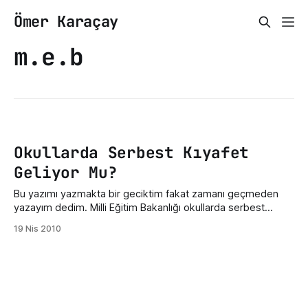
Ömer Karaçay
m.e.b
Okullarda Serbest Kıyafet
Geliyor Mu?
Bu yazımı yazmakta bir geciktim fakat zamanı geçmeden
yazayım dedim. Milli Eğitim Bakanlığı okullarda serbest
kıyafet uygulaması için bir anket uyguluyor. Bu anketin adil
19 Nis 2010
olması için oy kullanırken TC.Kimlik numarası gerekiyor. 30
Nisan'da sona erecek olan bu ankette iki çeşit var 1.si
ilkokullar 2.si ise