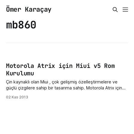
Ömer Karaçay
mb860
Motorola Atrix için Miui v5 Rom
Kurulumu
Çin kaynaklı olan Miui , çok gelişmiş özelleştirmelere ve
güçlü çizgilere sahip bir tasarıma sahip. Motorola Atrix için
böyle bir Rom'un uyarlanması Atrix kullanıcıları için büyük bir
02 Kas 2013
gelişme olsa gerek, herhangi bir takılma, uygulama
durduruldu hatası gibi sorunları yok. Ayrıca geniş bir
özelleştirme deposuna sahip. Tek tek; kilit ekranı,