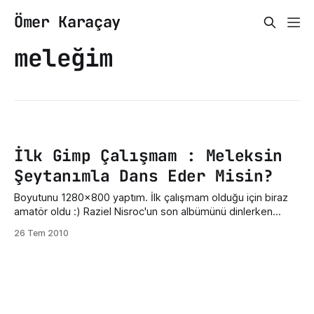
Ömer Karaçay
meleğim
İlk Gimp Çalışmam : Meleksin
Şeytanımla Dans Eder Misin?
Boyutunu 1280x800 yaptım. İlk çalışmam olduğu için biraz
amatör oldu :) Raziel Nisroc'un son albümünü dinlerken
Şeytan'la Dans parçasını dinlerken yaptım :D Tıklayarak tam
26 Tem 2010
boyutunu görebilirsiniz. Gerçek boyutu için sağ tıklayıp
resmi göster'e tıklayın.