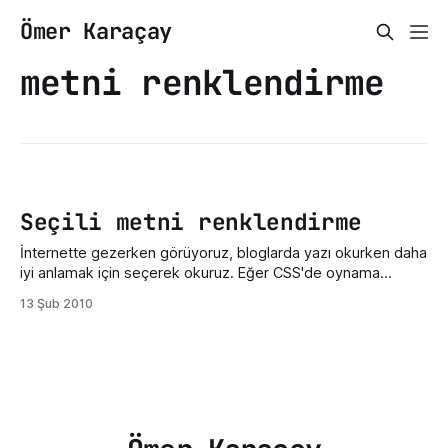
Ömer Karaçay
metni renklendirme
Seçili metni renklendirme
İnternette gezerken görüyoruz, bloglarda yazı okurken daha
iyi anlamak için seçerek okuruz. Eğer CSS'de oynama
yapılmamışsa metni seçtiğimizde mavi üzerine beyaz renk
13 Şub 2010
oluşur. Ancak bazen siteyle uyumsuz olur bu renk göz
yorucu olur. Bunu değiştirmek için çok basit bir kod var.
4b81b3white Bu kısa kod ile dilediğiniz gibi