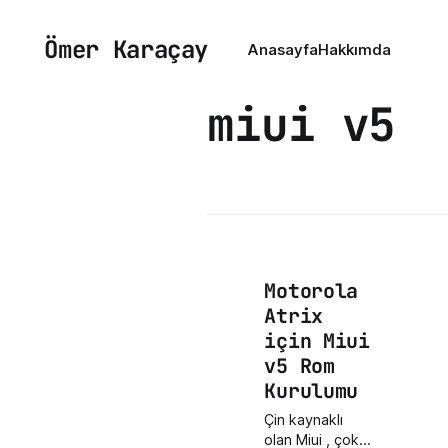
Ömer Karaçay
Anasayfa
Hakkımda
miui v5
Motorola
Atrix
için Miui
v5 Rom
Kurulumu
Çin kaynaklı
olan Miui , çok