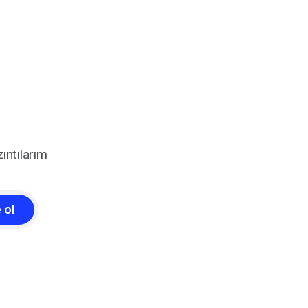
ıntılarım
 ol