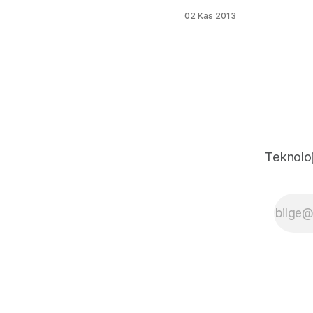
gelişmiş
02 Kas 2013
özelleştirmelere
ve güçlü
çizgilere sahip
bir tasarıma
sahip. Motorola
Atrix için böyle
bir Rom'un
uyarlanması
Atrix kullanıcıları
için büyük bir
Teknoloj
gelişme olsa
gerek, herhangi
bir takılma,
uygulama
durduruldu
hatası gibi
sorunları yok.
Ayrıca geniş bir
özelleştirme
deposuna
sahip. Tek tek;