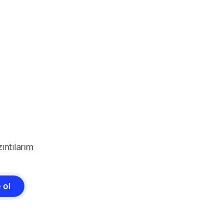
ıntılarım
 ol