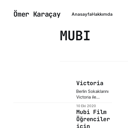
Ömer Karaçay
Anasayfa
Hakkımda
MUBI
Victoria
Berlin Sokaklarını
Victoria ile
Yaşamak Film,
10 Eki 2020
sabah 4 civarında
Mubi Film
Berlin'in Mitte
Öğrenciler
semtindeki bir
için
tekno kulüpte