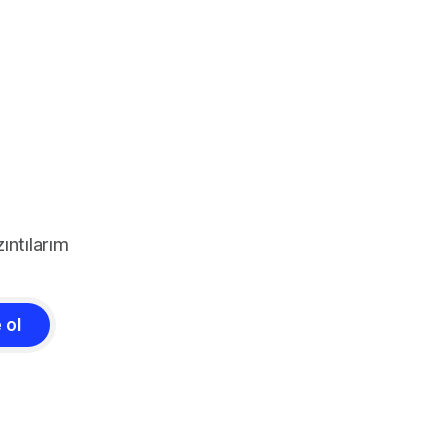
ıntılarım
 ol