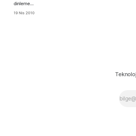
dinleme
portalı yani
19 Nis 2010
Denizli'deki
tanınmış veya
tanınmamış
rapcilerin
müziklerinin
bulunduğu bir
portal. Portal
diyorum
çünkü bir blog
ve bir dinleme
Teknoloj
bölümü var.
Blog
bölümünde
yeni çıkan
albümleri,
etkinlikleri
tanıtıyoruz.
Dinleme
bölümünde
ise wordpress