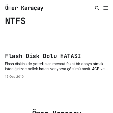
Ömer Karaçay
NTFS
Flash Disk Dolu HATASI
Flash diskinizde yeterli alan mevcut fakat bir dosya atmak
istediğinizde bellek hatası veriyorsa çözümü basit. 4GB ve
üzeri flashdisklerde Dosya sistemi FAT32 ise kopyalamanıza
15 Oca 2010
izin vermez . Bunun çözümü bellekğinizin üzerinesağ
tıklayıpbiçimlendir diyerek dosya sistemini NTFS olarak
seçmenizdir. UYARI 1: Belleği biçimlendirdiğiniz de bellekteki
veriler kaybolacaktır.UYARI 2: Dosya sistemini NTFS