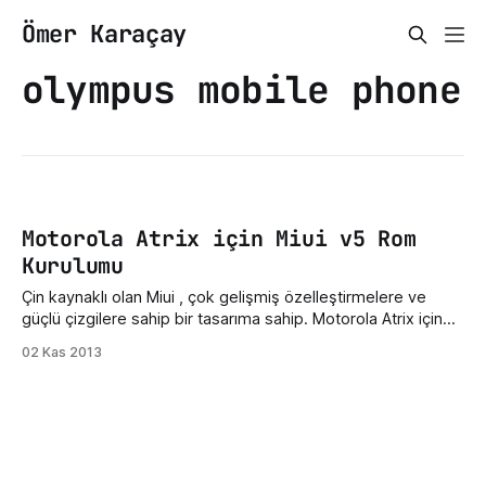
Ömer Karaçay
olympus mobile phone
Motorola Atrix için Miui v5 Rom
Kurulumu
Çin kaynaklı olan Miui , çok gelişmiş özelleştirmelere ve
güçlü çizgilere sahip bir tasarıma sahip. Motorola Atrix için
böyle bir Rom'un uyarlanması Atrix kullanıcıları için büyük bir
02 Kas 2013
gelişme olsa gerek, herhangi bir takılma, uygulama
durduruldu hatası gibi sorunları yok. Ayrıca geniş bir
özelleştirme deposuna sahip. Tek tek; kilit ekranı,