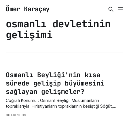
Ömer Karaçay
osmanlı devletinin
gelişimi
Osmanlı Beyliği'nin kısa
sürede gelişip büyümesini
sağlayan gelişmeler?
Coğrafi Konumu : Osmanlı Beyliği, Müslümanların
topraklarıyla. Hıristiyanların topraklarının kesiştiği Söğüt,
Domaniç bölgesinde kurulmuştur. Bu yüzden Uç Beyliği'dir,
06 Eki 2009
Osmanlı Beyliği.nin Uç Beyliği olması, uzun süre Anadolu'dan
tehdit almamasına ve Hıristiyanlar ile yaptığı savaşlarda