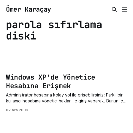
Ömer Karaçay
parola sıfırlama
diski
Windows XP'de Yönetice
Hesabına Erişmek
Administrator hesabına kolay yol ile erişebilirsiniz: Farklı bir
kullanıcı hesabına yönetici hakları ile giriş yaparak. Bunun için
Başlat / Tüm Programlar / Donatılar / Komut Satırı 'nı açın ve
02 Ara 2009
komut satırına aşağıdaki komutu girin:
net•user•administrator•<şifre> <şifre> kısmına istediğin
şifreyi girin ve [Enter]'a basın.