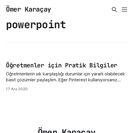
Ömer Karaçay
powerpoint
Öğretmenler için Pratik Bilgiler
Öğretmenlerin sık karşılaştığı durumlar için yararlı olabilecek
basit çözümler paylaştım. Eğer Pinterest kullanıyorsanız
yazının tüm metnini görselleştirip "Pinterest"de paylaştım.
17 Ara 2020
Aşağıdaki görsele tıklayarak Pinleme yapabilirsiniz. 1. PDF
dosyası indirdiyseniz ve uzantısı .exe ise o dosya
muhtemelen virüstür. Açmayın! 2. Word dosyanızı
kaydetmeden kapattıysanız ve otomatik kayıt da kapalıysa
Ömer Karaçay