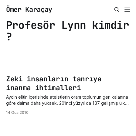
Ömer Karaçay
Profesör Lynn kimdir
?
Zeki insanların tanrıya
inanma ihtimalleri
Aydın elitin içerisinde ateistlerin oranı toplumun geri kalanına
göre daima daha yüksek. 20'inci yüzyıl da 137 gelişmiş ülke
de yapılan araştırmalarda zeka seviyesinin yükseldiği ,
14 Oca 2010
ancak buna paralel olarak tanrıya inancın da zayıfladığı
görüldü.Kuzey İrlanda'daki Ulster Üniversitesi 'nden Profesör
Richard Lynn 'in araştırmasına göre