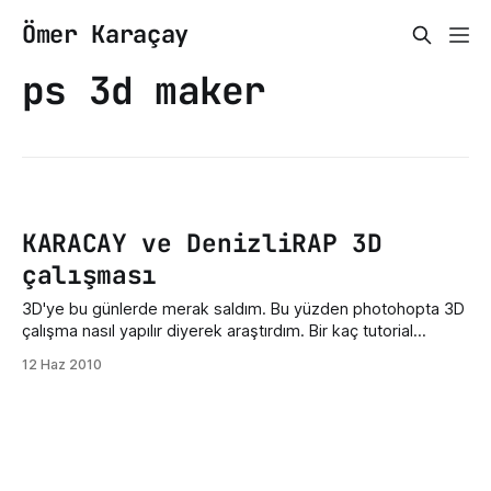
Ömer Karaçay
ps 3d maker
KARACAY ve DenizliRAP 3D
çalışması
3D'ye bu günlerde merak saldım. Bu yüzden photohopta 3D
çalışma nasıl yapılır diyerek araştırdım. Bir kaç tutorial
baktıktan sonra 3D çalışma için ya Adobe illustrator yada
12 Haz 2010
Xara3D programı gerekliymiş. Bende yeni format attığım için
adobe illustrator programı kurulu değildi. Hemen internetten
Xara 3D programını indirdim ve xara'