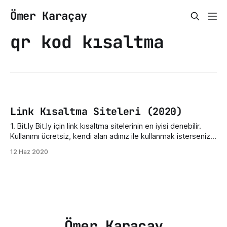
Ömer Karaçay
qr kod kısaltma
Link Kısaltma Siteleri (2020)
1. Bit.ly Bit.ly için link kısaltma sitelerinin en iyisi denebilir.
Kullanımı ücretsiz, kendi alan adınız ile kullanmak isterseniz
ücretli seçeneği de mevcut. Ayrıca API desteği ile siteye
12 Haz 2020
doğrudan entegre de edebilirsiniz. Kısaltılan linklerle ilgili
istatistiklere de erişebilirsiniz. Kısaltılan adresi 3214tds gibi
karışık olarak değil de belirlediğiniz bir isim
Ömer Karaçay