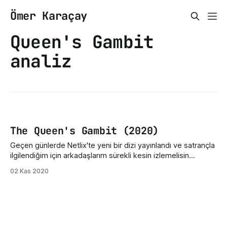
Ömer Karaçay
Queen's Gambit
analiz
The Queen's Gambit (2020)
Geçen günlerde Netlix'te yeni bir dizi yayınlandı ve satrançla
ilgilendiğim için arkadaşlarım sürekli kesin izlemelisin
şeklinde önerilerde bulundu ve diziyi daha bugün
02 Kas 2020
tamamlayabildim. Bu mini-dizi'nin satranç severleri yeterince
memnun edeceğini düşünüyorum. Kritik hatalardan uzak,
ustaca hazırlanmış bir dizi ayrıca Walter Tevis'in aynı isimli