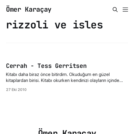
Ömer Karaçay
rizzoli ve isles
Cerrah - Tess Gerritsen
Kitabı daha biraz önce bitirdim. Okuduğum en güzel
kitaplardan birisi. Kitabı okurken kendinizi olayların içinde
hissediyorsunuz. Tess Gerritsen'ın yazdığı Cerrah dışında
27 Eki 2010
konunun devam ettiği Çırak ve Günahkar kitapları da var.
Tess Gerritsen kimdir nedir diyorsanız buraya tıklayın.
Wikipedia'ya gider :) Kitabın türü polisiye/gerilim.Konusu
(basitçe anlatayım)
Ömer Karaçay