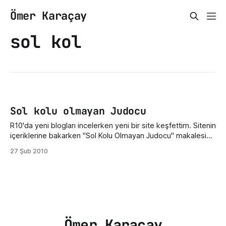
Ömer Karaçay
sol kol
Sol kolu olmayan Judocu
R10'da yeni blogları incelerken yeni bir site keşfettim. Sitenin
içeriklerine bakarken "Sol Kolu Olmayan Judocu" makalesi
gözüme çarptı ve gerçekten beğendim. Ben pek alıntı
27 Şub 2010
yapmam fakat bu yazıyı alıntı yapıyorum: Japonya'da bir
çocuk 10 yaşlarındayken bir trafik kazası geçirmiş ve sol
kolunu kaybetmiş. Oysa
Ömer Karaçay