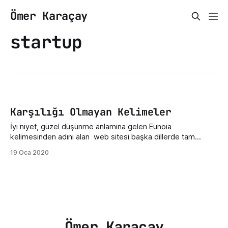
Ömer Karaçay
startup
Karşılığı Olmayan Kelimeler
İyi niyet, güzel düşünme anlamına gelen Eunoia
kelimesinden adını alan web sitesi başka dillerde tam
karşılığı olmayan yüzlerce kelime içermektedir. Eunoia
19 Oca 2020
aslında Steph Smith tarafından 24 saatlik bir startup
yarışması için geliştirildi. Bu yarışmada beşinci oldu ve
Product Hunt tarafından günün 2.si seçildi. Şuan için 50 den
fazla dilde
Ömer Karaçay