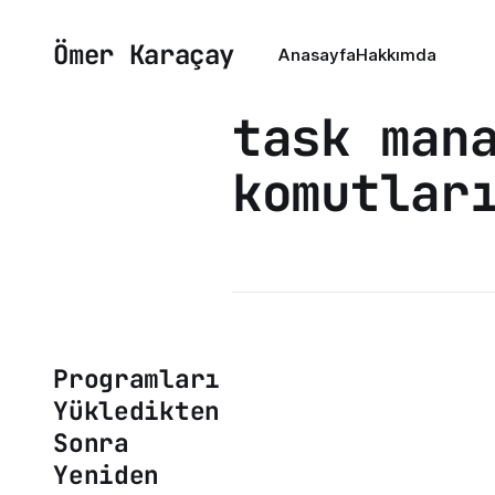
Ömer Karaçay
Anasayfa
Hakkımda
task man
komutlar
Programları
Yükledikten
Sonra
Yeniden