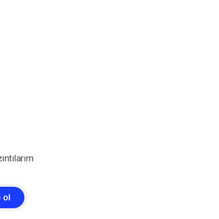
ıntılarım
 ol