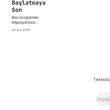
Başlatmaya
Son
Bazı programları
bilgisayarınıza
yükledikten sonra
24 Ara 2009
yeniden başlatmanız
gerekebilir. irBu
durumun b de kolay
yolu var. Explorer'ı
yeniden başlatmak da
aynı görevi gördüğü
için bilgisayarı
yeniden başlatmanıza
gerek kalmıyacak.
Ancak Service Pack
Teknoloj
güncellemelerinde
bilgisayarı yeniden
başlatmak zorunludur.
Hemen bu işin kolay
yoluna geçelim. CTRL
+ ALT + DELETE