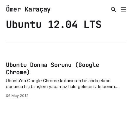
Ömer Karaçay
Ubuntu 12.04 LTS
Ubuntu Donma Sorunu (Google
Chrome)
Ubuntu'da Google Chrome kullanırken bir anda ekran
donunca hiç bir işlem yapamaz hale gelirseniz ki benim
başıma geldi. Genelde en çok flash olan sitelerde oluyor bu
06 May 2012
durum. Çözümü çok basit Google Chrome'u kapatmak.
Normal yollarla kapatılamadığından komut ile kapatıyoruz.
Çözüm: "CTRL + ALT + F2" ye