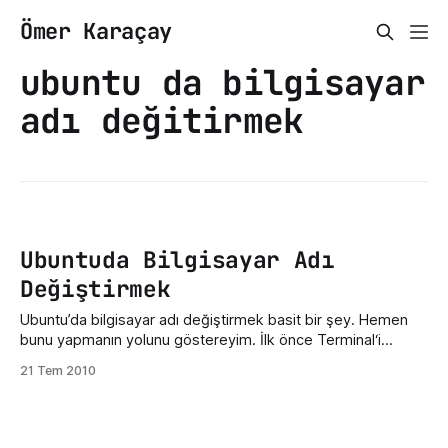
Ömer Karaçay
ubuntu da bilgisayar
adı değitirmek
Ubuntuda Bilgisayar Adı
Değiştirmek
Ubuntu’da bilgisayar adı değiştirmek basit bir şey. Hemen
bunu yapmanın yolunu göstereyim. İlk önce Terminal‘i
açıyoruz Sonra oraya gksudo gedit /etc/hostname bu kodu
21 Tem 2010
giriyoruz ve bir metin editörü açılacak orayadaki bilgisayar
adınızı değiştirip kaydedin. Sonra bilgisayarınızı yeniden
başlatın. Bu kadar.