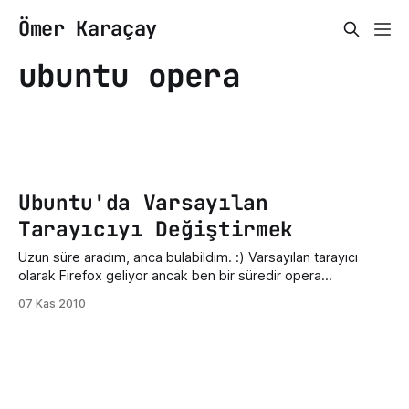
Ömer Karaçay
ubuntu opera
Ubuntu'da Varsayılan
Tarayıcıyı Değiştirmek
Uzun süre aradım, anca bulabildim. :) Varsayılan tarayıcı
olarak Firefox geliyor ancak ben bir süredir opera
kullanıyorum. Opera bileşenlerinden herhangi birine
07 Kas 2010
tıkladığımda Firefox'ta açıyordu bu da sinir bozucuydu.
Çözüme geçeyim (çok basit:) ); System Preferences
Prefered Applications buradan web browser(internet)
sekmesine tıklıyoruz ve değiştirmek istediğimiz tarayıcıyı
seçiyoruz. :)