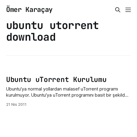
Ömer Karaçay
ubuntu utorrent
download
Ubuntu uTorrent Kurulumu
Ubuntu'ya normal yollardan malasef uTorrent programı
kurulmuyor. Ubuntu'ya uTorrent programını basit bir şekilde
kurulabiliyor.Kurulum Aşamaları:1. Wine Programı
21 Nis 2011
kurulur.2.uTorrent'in eski, ubuntuda sorunsuz çalışan
versiyonu indirilir. (indirmek için tıklayın.)3.İnen uTorrent.exe
dosyası wine ile birlikte açılır ve kurulum windows'