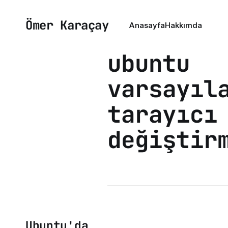
Ömer Karaçay
Anasayfa
Hakkımda
ubuntu
varsayıl
tarayıcı
değiştir
Ubuntu'da