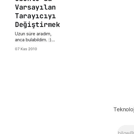
Varsayılan
Tarayıcıyı
Değiştirmek
Uzun süre aradım,
anca bulabildim. :)
Varsayılan tarayıcı
07 Kas 2010
olarak Firefox geliyor
ancak ben bir süredir
opera kullanıyorum.
Opera bileşenlerinden
herhangi birine
tıkladığımda Firefox'ta
açıyordu bu da sinir
bozucuydu. Çözüme
geçeyim (çok basit:)
); System
Teknoloj
Preferences Prefered
Applications buradan
web
browser(internet)