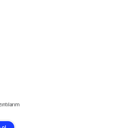
ıntılarım
 ol