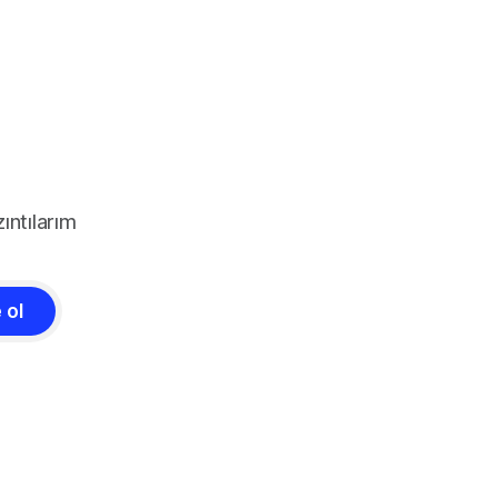
ıntılarım
 ol