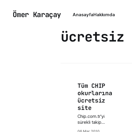
Ömer Karaçay
Anasayfa
Hakkımda
ücretsiz
Tüm CHIP
okurlarına
ücretsiz
site
Chip.com.tr'yi
sürekli takip
ediyorum ve dün
06 Mar 2010