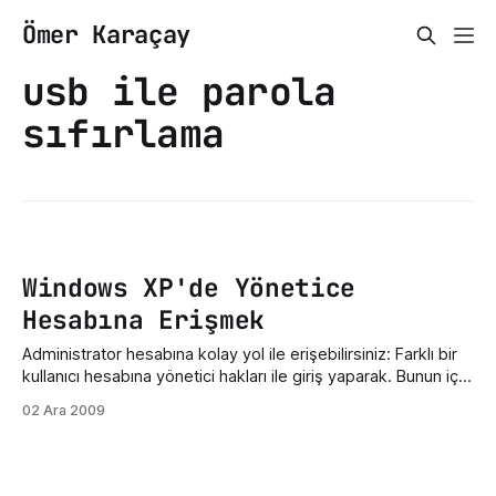
Ömer Karaçay
usb ile parola
sıfırlama
Windows XP'de Yönetice
Hesabına Erişmek
Administrator hesabına kolay yol ile erişebilirsiniz: Farklı bir
kullanıcı hesabına yönetici hakları ile giriş yaparak. Bunun için
Başlat / Tüm Programlar / Donatılar / Komut Satırı 'nı açın ve
02 Ara 2009
komut satırına aşağıdaki komutu girin:
net•user•administrator•<şifre> <şifre> kısmına istediğin
şifreyi girin ve [Enter]'a basın.