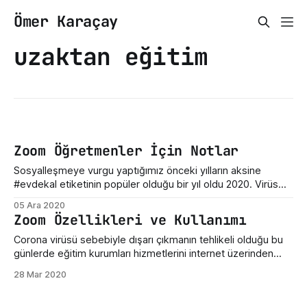
Ömer Karaçay
uzaktan eğitim
Zoom Öğretmenler İçin Notlar
Sosyalleşmeye vurgu yaptığımız önceki yılların aksine
#evdekal etiketinin popüler olduğu bir yıl oldu 2020. Virüs
bizi evlerimize hapsetti ve öğretmenlerimiz ise eğitimin
05 Ara 2020
aksamaması için Zoom ile ders anlatmaya devam ediyor.
Zoom Özellikleri ve Kullanımı
Aşağıda Zoom üzerinden ders işleyen öğretmenlerin
karşılaşabilecekleri sorunların çözümlerinden bahsettim.
Corona virüsü sebebiyle dışarı çıkmanın tehlikeli olduğu bu
Eğer sizin farklı bir sorunuz var ise yorum kısmında
günlerde eğitim kurumları hizmetlerini internet üzerinden
belirtirseniz
canlı yayınlar üzerinden devam ettirme arayışına girdi.
28 Mar 2020
Uzaktan eğitim için kullanılabilecek güçlü çözümlerden birisi
de Zoom. Şimdi Zoom nedir, nasıl kullanılır buna bakalım.