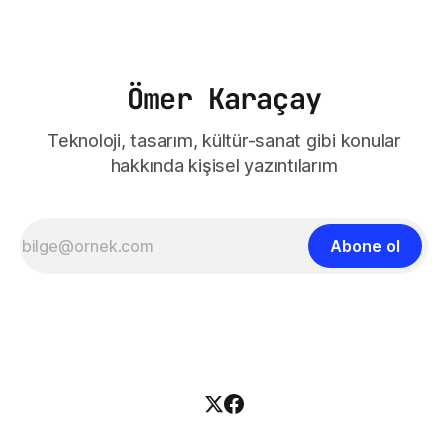
Basic (Ücretsiz), Pro ($14.99), Business($19.99) ve
Enterprise olmak üzere ihtiyaçlara
Ömer Karaçay
Teknoloji, tasarım, kültür-sanat gibi konular
hakkında kişisel yazıntılarım
Abone ol