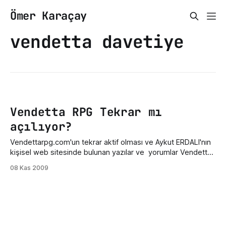
Ömer Karaçay
vendetta davetiye
Vendetta RPG Tekrar mı
açılıyor?
Vendettarpg.com'un tekrar aktif olması ve Aykut ERDALI'nın
kişisel web sitesinde bulunan yazılar ve yorumlar Vendetta
RPG'nin tekrar açılacağı yönünde. Bu sefer davetiye sistemi
08 Kas 2009
ile kayıt olunacak sanırım. Vendetta RPG'nin tekrar açılmasını
sabırsızlıkla bekliyorum. Vendetta RPG Web Sitesi Aykut
Erdalı Kişisel Web