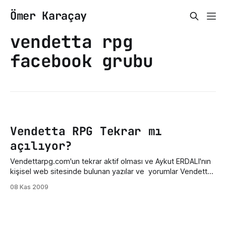
Ömer Karaçay
vendetta rpg
facebook grubu
Vendetta RPG Tekrar mı
açılıyor?
Vendettarpg.com'un tekrar aktif olması ve Aykut ERDALI'nın
kişisel web sitesinde bulunan yazılar ve yorumlar Vendetta
RPG'nin tekrar açılacağı yönünde. Bu sefer davetiye sistemi
08 Kas 2009
ile kayıt olunacak sanırım. Vendetta RPG'nin tekrar açılmasını
sabırsızlıkla bekliyorum. Vendetta RPG Web Sitesi Aykut
Erdalı Kişisel Web