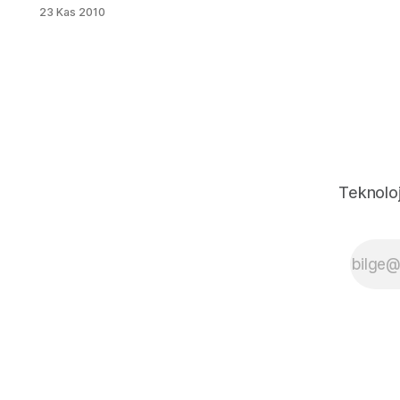
seviyordum. Fakat
23 Kas 2010
sürekli çökme
hatalarından dolayı
Opera kullanmak
zorunda kaldım.
Firefox neden
kullanmadım
diyecekseniz
ondaki Flash Player
hatasını hala
çözemedim. İlk
Teknoloj
başta çözümü
bulamamıştım fakat
geçenlerde ararken
buldum. Site
aklımda olsa kaynak
olarak belirtecektim
fakat site aklımda
değil. Sorunun
Çözümü: Başlat
menüsü =>