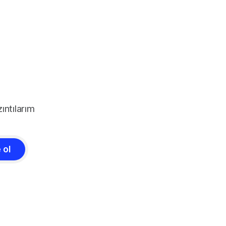
ıntılarım
 ol