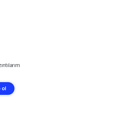
ıntılarım
 ol