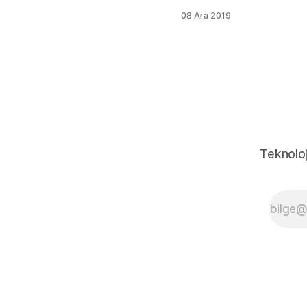
Wikiwand,
08 Ara 2019
Wikipediadaki
içeriği chrome
ve firefox
eklentisi ile
doğrudan
wikiwand
sayfasında
açıyor.
Wikiwand
sayfasında,
Teknoloj
görsel
zenginlik
katmak için rich
modu
seçilebilir, ya
da daha sade
bir görünüm
için minimal
seçilebilir.
Karanlık mod,
Serif, Sans yazı