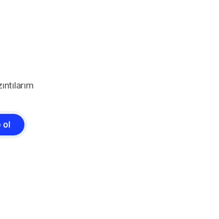
ıntılarım
 ol