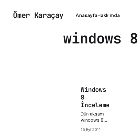
Ömer Karaçay
Anasayfa
Hakkımda
windows 8
Windows
8
İnceleme
Dün akşam
windows 8
developer
15 Eyl 2011
preview 32-