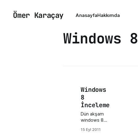
Ömer Karaçay
Anasayfa
Hakkımda
Windows 8
Windows
8
İnceleme
Dün akşam
windows 8
developer
15 Eyl 2011
preview 32-