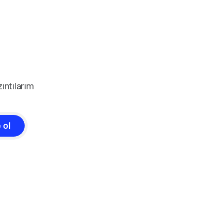
ıntılarım
 ol