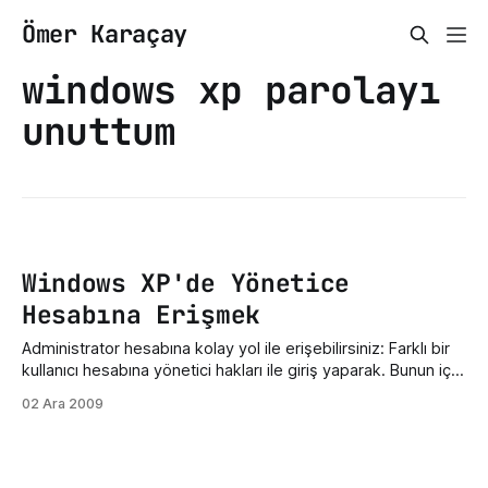
Ömer Karaçay
windows xp parolayı
unuttum
Windows XP'de Yönetice
Hesabına Erişmek
Administrator hesabına kolay yol ile erişebilirsiniz: Farklı bir
kullanıcı hesabına yönetici hakları ile giriş yaparak. Bunun için
Başlat / Tüm Programlar / Donatılar / Komut Satırı 'nı açın ve
02 Ara 2009
komut satırına aşağıdaki komutu girin:
net•user•administrator•<şifre> <şifre> kısmına istediğin
şifreyi girin ve [Enter]'a basın.