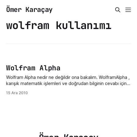
Ömer Karaçay
wolfram kullanımı
Wolfram Alpha
Wolfram Alpha nedir ne değildir ona bakalım. WolframAlpha ,
karışık matematik işlemleri ve doğrudan bilginin cevabı için
yapılmış bir arama motorudur. Bunu google ile
15 Ara 2010
kıyaslamayıınız ikisi çok farklıdır. Örnek olarak; Denizli'yi
aradığımızda bize doğrudan; şehir nüfusu şehir haritası yerel
zamanı ve tarihihava durumu yüksekliği ve diğer illere göre
karşılaştırması