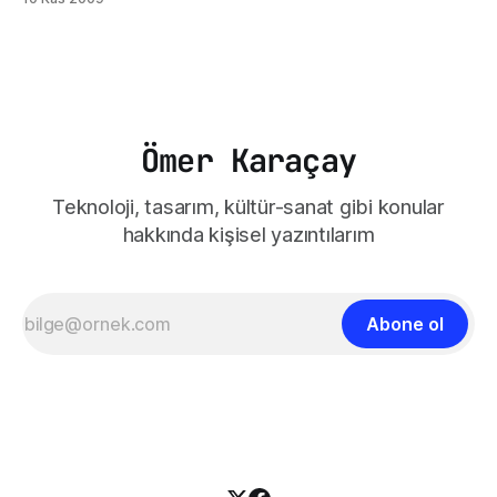
rengi saydam olarak tanımlayarak görünmez hale getirme
fırsatı sunuyor. Bunun için sol fare tuşuyla eklenen resme
tıkladığınızda Resim, araç çubuğu ekrandaki yerini alacak. Bu
çubuk, resim seçili olmasına
Ömer Karaçay
Teknoloji, tasarım, kültür-sanat gibi konular
hakkında kişisel yazıntılarım
Abone ol