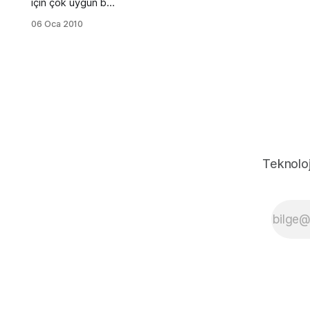
için çok uygun bir
temadır.
06 Oca 2010
Özellikleri: - 3
Kolonludur - Hazır
Widgetleri
bulunur. Demo ve
Download Bu
tema, tema
yayıncısı
tarafından
kaldırıldığı için
demo ve indirme
Teknoloj
adresleri artık
çalışmamaktadır.
WordPress’in yeni
sürümüyle uyumlu
olmadığı için
indirme adresini
güncellemedim.