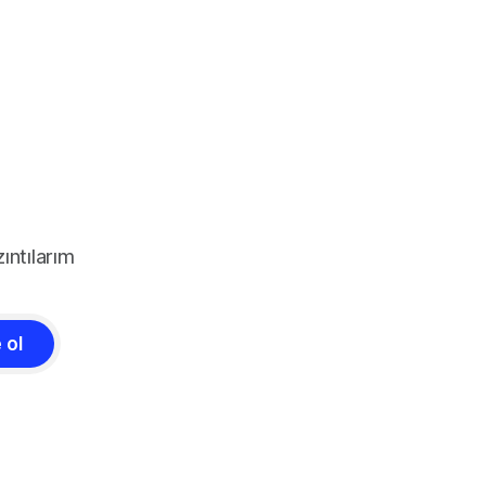
ıntılarım
 ol