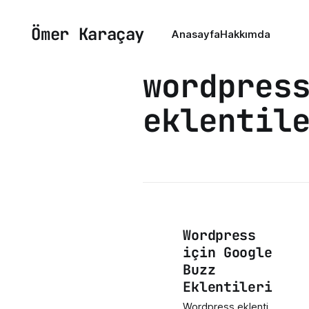
Ömer Karaçay
Anasayfa
Hakkımda
wordpres
eklentil
Wordpress
için Google
Buzz
Eklentileri
Wordpress eklenti