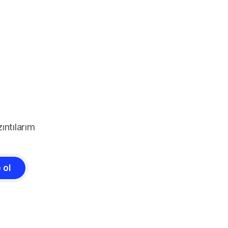
ıntılarım
 ol