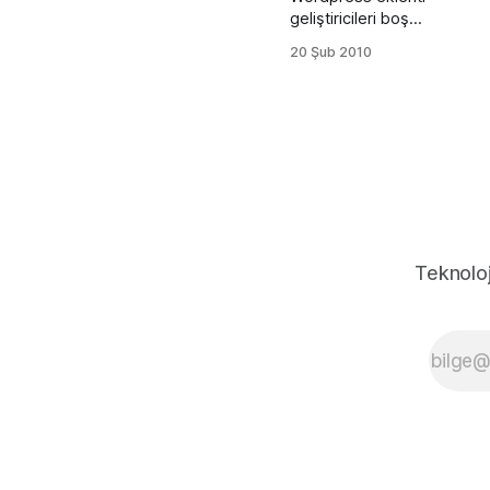
geliştiricileri boş
durmadılar ve
20 Şub 2010
google'ın son
ürünü olan google
buzz için
wordpress
eklentisi yaptılar.
Hemen eklentilere
ve açıklamalarına
geçeyim. 1.
Google Buzz Feed
Bu eklenti ile
Teknoloj
bloğunuzda son
google buzz
beslemelerini
(feed)
gösterebilirsiniz.
Ayar kısmını
aşağıdaki resimde
görebilirsiniz. 2.WP
Buzzer Bu eklenti
ile bloğunuzdaki