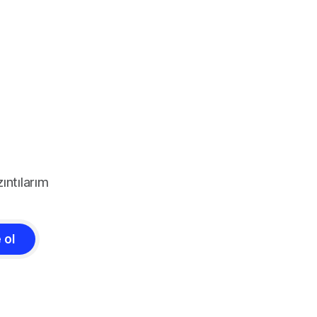
ıntılarım
 ol