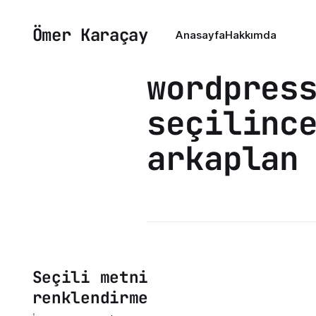
Ömer Karaçay
Anasayfa
Hakkımda
wordpres
seçilinc
arkaplan
Seçili metni
renklendirme