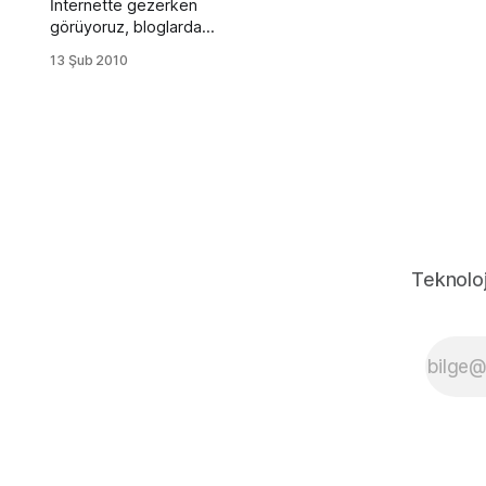
İnternette gezerken
görüyoruz, bloglarda
yazı okurken daha iyi
13 Şub 2010
anlamak için seçerek
okuruz. Eğer CSS'de
oynama yapılmamışsa
metni seçtiğimizde
mavi üzerine beyaz
renk oluşur. Ancak
bazen siteyle uyumsuz
olur bu renk göz yorucu
olur. Bunu değiştirmek
için çok basit bir kod
Teknoloj
var. 4b81b3white Bu
kısa kod ile dilediğiniz
gibi