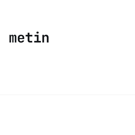
s metin
e