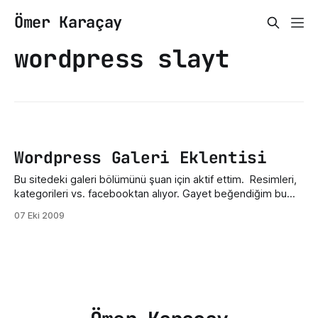
Ömer Karaçay
wordpress slayt
Wordpress Galeri Eklentisi
Bu sitedeki galeri bölümünü şuan için aktif ettim. Resimleri,
kategorileri vs. facebooktan alıyor. Gayet beğendiğim bu
eklentinin ismi Fotobook. Fotobook eklentisini Şu adresten
07 Eki 2009
edindim. Gayet güzel ve ayrıntılı bir şekilde anlatılmış.Sizde
bu adresten ulaşarak inceleyip kullanabilirsiniz.