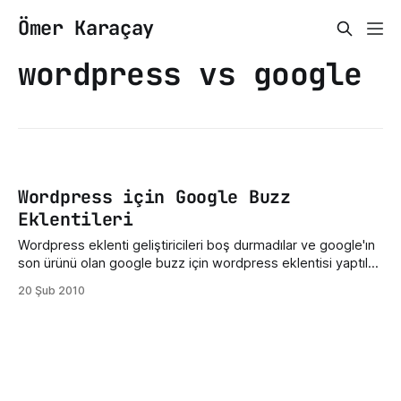
Ömer Karaçay
wordpress vs google
Wordpress için Google Buzz
Eklentileri
Wordpress eklenti geliştiricileri boş durmadılar ve google'ın
son ürünü olan google buzz için wordpress eklentisi yaptılar.
Hemen eklentilere ve açıklamalarına geçeyim. 1. Google
20 Şub 2010
Buzz Feed Bu eklenti ile bloğunuzda son google buzz
beslemelerini (feed) gösterebilirsiniz. Ayar kısmını aşağıdaki
resimde görebilirsiniz. 2.WP Buzzer Bu eklenti ile
bloğunuzdaki mesajlarının