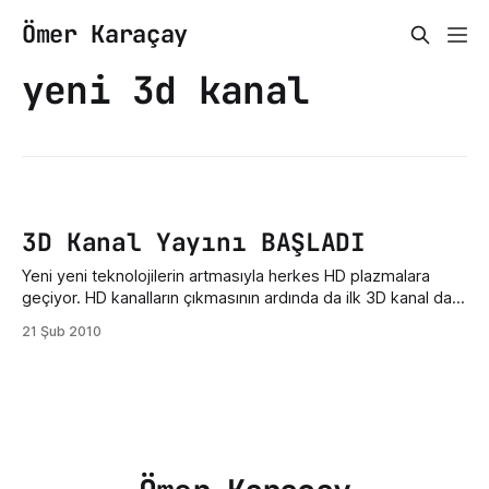
Ömer Karaçay
yeni 3d kanal
3D Kanal Yayını BAŞLADI
Yeni yeni teknolojilerin artmasıyla herkes HD plazmalara
geçiyor. HD kanalların çıkmasının ardında da ilk 3D kanal da
yayına başladı. Hemen kanalın frekansını vereyim. Frekans :
21 Şub 2010
12685 [H]YATAY 30000