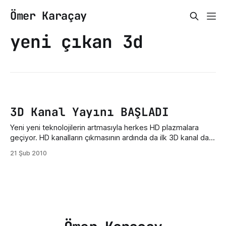
Ömer Karaçay
yeni çıkan 3d
3D Kanal Yayını BAŞLADI
Yeni yeni teknolojilerin artmasıyla herkes HD plazmalara
geçiyor. HD kanalların çıkmasının ardında da ilk 3D kanal da
yayına başladı. Hemen kanalın frekansını vereyim. Frekans :
21 Şub 2010
12685 [H]YATAY 30000