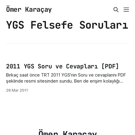
Ömer Karaçay
YGS Felsefe Soruları
2011 YGS Soru ve Cevapları [PDF]
Birkaç saat önce TRT 2011 YGS'nin Soru ve cevaplarını PDF
şeklinde resmi sitesinden sundu. Ben de erişim kolaylığı
açısından siteme ekledim. Şöyle;Not1: Aşağıdaki indirme
28 Mar 2011
linkine tıkladıktan sonra sağ üst köşedeki Download
butonuna basarak dosyayı indirebilirsiniz. Telif hakkı
sebebiyle ilgili içerik yayından kaldırılmıştır. Bu makale 28
Kasım 2019
Ömer Karaçay