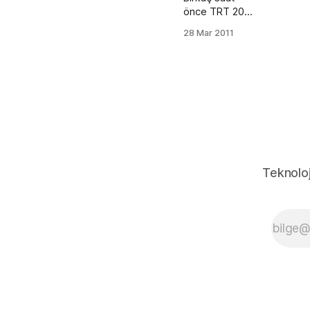
önce TRT 2011
YGS'nin Soru
28 Mar 2011
ve cevaplarını
PDF şeklinde
resmi
sitesinden
sundu. Ben de
erişim kolaylığı
açısından
siteme
ekledim.
Şöyle;Not1:
Teknoloj
Aşağıdaki
indirme linkine
tıkladıktan
sonra sağ üst
köşedeki
Download
butonuna
basarak
dosyayı
indirebilirsiniz.