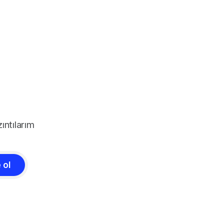
ıntılarım
 ol