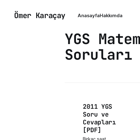
Ömer Karaçay
Anasayfa
Hakkımda
YGS Mate
Soruları
2011 YGS
Soru ve
Cevapları
[PDF]
Birkaç saat