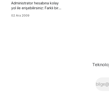
Administrator hesabına kolay
yol ile erişebilirsiniz: Farklı bir
kullanıcı hesabına yönetici
02 Ara 2009
hakları ile giriş yaparak. Bunun
için Başlat / Tüm Programlar /
Donatılar / Komut Satırı 'nı açın
ve komut satırına aşağıdaki
komutu girin:
net•user•administrator•<şifre>
<şifre> kısmına istediğin şifreyi
girin ve [Enter]'a basın.
Teknoloj