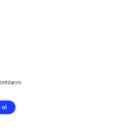
ıntılarım
 ol